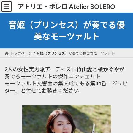
コ
ナ
アトリエ・ボレロ Atelier BOLERO
ン
ビ
テ
ゲ
ン
ー
音姫（プリンセス）が奏でる優
ツ
シ
へ
ョ
美なモーツァルト
ス
ン
キ
に
ッ
移
トップページ
音姫（プリンセス）が奏でる優美なモーツァルト
プ
動
2人の女性実力派アーティスト
竹山愛
と
榎かぐや
が
奏でるモーツァルトの傑作コンチェルト
モーツァルト交響曲の集大成である第41番「ジュピ
ター」と併せてお聴きください